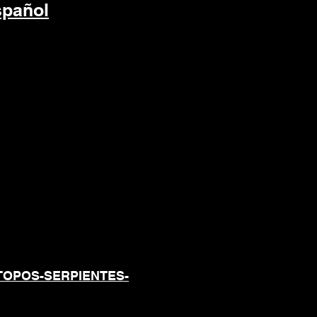
spañol
ONALES DE
S CUANDO SE
TOPOS-SERPIENTES-