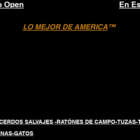
to Open
En E
LO MEJOR DE AMERICA
™
 GRANULARES PROFESI
NATURALES Y SEGURO
O DIRIGIDO
CERDOS SALVAJES -RATÓNES DE CAMPO
-TUZAS-
ANAS-GATOS